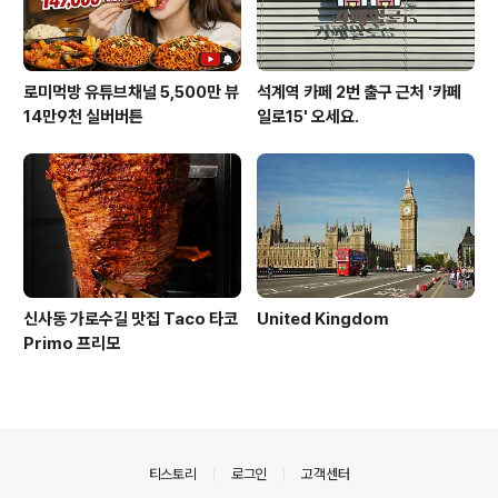
로미먹방 유튜브채널 5,500만 뷰
석계역 카페 2번 출구 근처 '카페
14만9천 실버버튼
일로15' 오세요.
신사동 가로수길 맛집 Taco 타코
United Kingdom
Primo 프리모
의안내
티스토리
로그인
고객센터