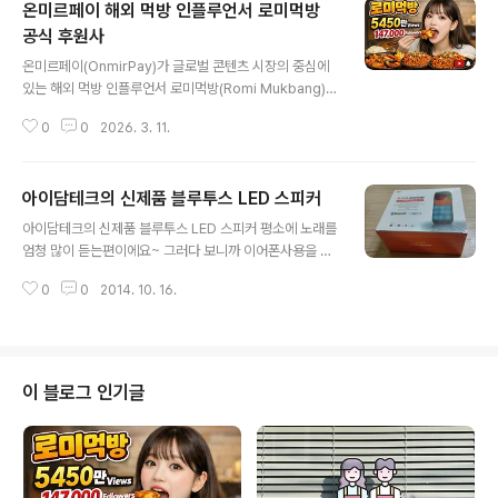
온미르페이 해외 먹방 인플루언서 로미먹방
담긴 화일형태입니다. 프로그래머가 보통 2~3시간 안에
처리할 수 있는 문제로 디자이너에 의해 실제로 구동하는
공식 후원사
글 내용
랜딩페이지를 제작한 뒤에 이뤄지는 과정입니다. 분야에
온미르페이(OnmirPay)가 글로벌 콘텐츠 시장의 중심에
상관없이 홈페이지나 쇼핑몰 페이지를 준비하셔서 연락 주
있는 해외 먹방 인플루언서 로미먹방(Romi Mukbang)의
시면 바로 해결해 드리겠습니다. 1. 결제할 페이지 제작요
공식 후원사로서 제공하는 전략적 가치와 비전을 정리해
건 결제를 하실 페이지를 제작하시고 그 안에 결제할 상품
0
0
2026. 3. 11.
드립니다. 2026년 기준, 인플루언서와 글로벌 팬덤을 잇
이미지와 금액만 있으면 됩니다. 상품은 1개..
는 가장 신뢰할 수 있는 결제 파트너로서의 역할을 강조합
니다. 1. 글로벌 후원 생태계의 혁신: 경계 없는 결제 솔루션
아이담테크의 신제품 블루투스 LED 스피커
로미먹방의 콘텐츠는 국경을 넘어 전 세계 팬들에게 즐거
글 내용
움을 선사합니다. 온미르페이는 이러한 글로벌 팬덤이 언
아이담테크의 신제품 블루투스 LED 스피커 평소에 노래를
어와 국가의 장벽 없이 후원에 참여할 수 있도록 최적화된
엄청 많이 듣는편이에요~ 그러다 보니까 이어폰사용을 많
비대면 결제 시스템을 제공합니다. 해외 카드 수기 및 링크
이하는데 요즘 귀에서 피가 나는 경우가 생기더라구요ㅠㅠ
결제: 복잡한 가입 절차나 전용 앱 설치 없이도 비자(VIS
0
0
2014. 10. 16.
그래서 되도록이면 이어폰사용을 줄이자하고 방법을 찾아
A), 마스터(MasterCard) 등 해외 주요 카드로 즉시 후원
보다가 이번기회에 좋은 스피커 하나 장만했어요! 바로 아
이 가능합니..
이담테크 블루투스 스피커에요!!! 사실 친구집에 놀러갔다
가 친구가 사용하는거보고 너무 이뻐서 하나 가지고 싶어
서 눈여겨 봤던 스피커에요ㅎㅎ 배송오자마자 뜯어본 모습
이 블로그 인기글
이에요! 기능이 굉장히 많아요!! 마이크로 SD카드를 꽂아
자체 음악재생도 가능하고 핸즈프리 기능이 있어서 음악을
듣다가 전화가 오면 바로 통화할 수 있어요! 이뿐만 아니라
방수까지 가능하니 실용성 최고! 이렇게 기능이 많은 스피
커는 처음 쓰는거라 엄청 행복해요ㅎㅎ NFC 기..