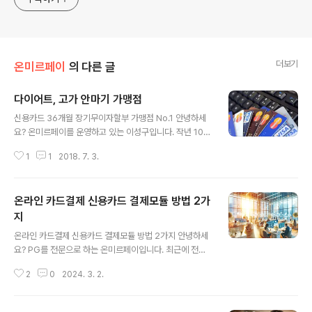
더보기
온미르페이
의 다른 글
다이어트, 고가 안마기 가맹점
글 내용
신용카드 36개월 장기무이자할부 가맹점 No.1 안녕하세
요? 온미르페이를 운영하고 있는 이성구입니다. 작년 10월
에 36개월 장기무이자할부 서비스가 시작되면서 업계에서
1
1
2018. 7. 3.
반응이 상당히 좋았고, 지금도 그 여파는 수구러들지 않고
있습니다. 국내외 여행사, 고가의 제품판매, 다이어트제품,
고가 안마기, 유사투자자문 등 이루 헤아리기 힘들 만큼 각
온라인 카드결제 신용카드 결제모듈 방법 2가
분야에서 문의가 많습니다. 과거 12개월, 24개월 시장에
서 진일보하여 36개월 시장으로 진입하여 기업의 매출에
지
글 내용
보탬이 되는 솔루션이라는 것을 반증하는 사례입니다. 따
온라인 카드결제 신용카드 결제모듈 방법 2가지 안녕하세
라서, 각 분야의 업계를 선도하는 기업들은 이 서비스를 선
요? PG를 전문으로 하는 온미르페이입니다. 최근에 전화
택해야 한다고 과감하게 말씀드리고 싶습니다. 현재 자전
를 많이 받는 것 중에 한 가지는 온라인카드결제입니다. 사
거를 취급하는 바이크 분야 생명공학에서 줄기세포 분야
2
0
2024. 3. 2.
실 아주 간단하게 말씀을 드리면 결제모듈을 드리면 바로
건강 위주의 다이어트 식품 고가의 가구..
해결이 됩니다. 결제모듈이란 것은 온라인 상에서 결제를
하게 되면 정산처리, 수수료, 입금, 송금 등 다양한 내용이