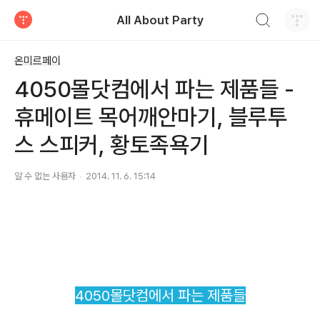
검색하기
All About Party
티스토리
온미르페이
4050몰닷컴에서 파는 제품들 -
휴메이트 목어깨안마기, 블루투
스 스피커, 황토족욕기
알 수 없는 사용자
2014. 11. 6. 15:14
4050몰닷컴에서 파는 제품들