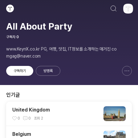
검색하기
티스토리
All About Party
구독자
0
www.KeynX.co.kr PG, 여행, 맛집, IT정보를 소개하는 매거진 co
mgag@naver.com
구독하기
방명록
신고하기 레이어
열기
인기글
United Kingdom
0
0
조회
2
Belgium