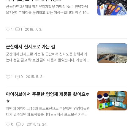
담긴 화일형태입니다. 프로그래머가 보통 2~3시간 안에
글 내용
신용카드 36개월 장기무이자할부 가맹점 No.1 안녕하세
처리할 수 있는 문제로 디자이너에 의해 실제로 구동하는
요? 온미르페이를 운영하고 있는 이성구입니다. 작년 10월
랜딩페이지를 제작한 뒤에 이뤄지는 과정입니다. 분야에
에 36개월 장기무이자할부 서비스가 시작되면서 업계에서
상관없이 홈페이지나 쇼핑몰 페이지를 준비하셔서 연락 주
반응이 상당히 좋았고, 지금도 그 여파는 수구러들지 않고
시면 바로 해결해 드리겠습니다. 1. 결제할 페이지 제작요
작성시간
1
1
2018. 7. 3.
있습니다. 국내외 여행사, 고가의 제품판매, 다이어트제품,
건 결제를 하실 페이지를 제작하시고 그 안에 결제할 상품
고가 안마기, 유사투자자문 등 이루 헤아리기 힘들 만큼 각
이미지와 금액만 있으면 됩니다. 상품은 1개..
분야에서 문의가 많습니다. 과거 12개월, 24개월 시장에
군산에서 신시도로 가는 길
서 진일보하여 36개월 시장으로 진입하여 기업의 매출에
글 내용
보탬이 되는 솔루션이라는 것을 반증하는 사례입니다. 따
군산에서 신시도로 가는 길 군산에서 신시도를 향해서 가
라서, 각 분야의 업계를 선도하는 기업들은 이 서비스를 선
는데 정말 길고 탁 트인 길이 마음에 들었습니다. 가슴이 뻥
택해야 한다고 과감하게 말씀드리고 싶습니다. 현재 자전
뚫린 것 같아 하늘을 나는 듯. 이런 쾌감을 어디에 견줄까
거를 취급하는 바이크 분야 생명공학에서 줄기세포 분야
요? 시간 날 때 다시 한 번 가 보고 싶은 곳입니다. 신시도에
작성시간
1
0
2015. 5. 3.
건강 위주의 다이어트 식품 고가의 가구..
서 변산반도가 있는 무안도 들르고요.
아이허브에서 주문한 영양제 제품들 왔어요ㅎ
ㅎ
글 내용
저번에 아이허브 12월 프로모션으로 주문했던 영양제들과
티가 일주일만에 도착했습니다ㅎㅎ지금 프로모션 기간에
주문하면 할인도 많이 되고배송비도 무료니까 좋은 찬스인
작성시간
0
0
2014. 12. 24.
듯! 저는 아이허브에서 막 많이 사는 편은 아니고딱 사는 것
만 사는 편인데요 일단 아이허브 피부 영양제 위주로 사고