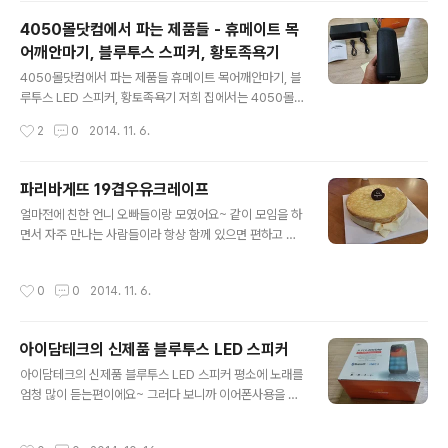
그 다음에 제 취향인 카페인 없는 허브티들 위주로 사는 것
4050몰닷컴에서 파는 제품들 - 휴메이트 목
같아요 이번에 제가 주문한 아이허브 제품들영양제 3개랑
어깨안마기, 블루투스 스피커, 황토족욕기
티 2개 그리고 그 유명한 mint julep 팩 한 번 사봤어요ㅎ
글 내용
ㅎ 티들은 원래 먹던 것들인데 떨어져서 주문했구이번에
4050몰닷컴에서 파는 제품들 휴메이트 목어깨안마기, 블
새로 산 것들은 바이오실이랑 슈렉팩 정도 겠네요 일단 평
루투스 LED 스피커, 황토족욕기 저희 집에서는 4050몰
소에도 먹던 영양제 2개유명한 제품이죠 엘시스테인이랑
닷컴을 자주 이용하는데요 실생활에서 필요한 물건들이 굉
작성시간
2
0
2014. 11. 6.
비타민c 크리스탈!비타민은 분말 형태라서 흡수가 더 좋다
장히 많아요 다른곳보다 저렴한 가격에 품질도 좋아서 자
고 하더라구요확실히 자주 먹으면 피부톤..
주 찾게 되는것같아요 최근에 산 제품으로는 블루투스 스
피커가 있습니다! 4050몰닷컴에서 발견하자마자 마음을
파리바게뜨 19겹우유크레이프
빼앗겼어요~ 생긴것부터 깔끔하니 맘에 드는데 LED 스피
글 내용
얼마전에 친한 언니 오빠들이랑 모였어요~ 같이 모임을 하
커로 노래를 틀면 불빛이 켜지는데 그것도 랜덤으로 막 나
면서 자주 만나는 사람들이라 항상 함께 있으면 편하고 재
오는것이 아니라 파장에 따라 다르게 나오는 것이라고해요
미있어요! 이 날은 군대를 제대한 오빠도 함께 했기 때문에
~ 디자인이 이뻐서 방에 하나두면 눈에 확 틔는게 좋은것
저희들끼리 깜짝 서프라이즈로 케이크도 준비했어요ㅎㅎ
같아요! 거기다 블루투스가 가능하니 이렇게 편리할 수가
작성시간
0
0
2014. 11. 6.
오빠들끼리 잠시 자리를 비운사이에 언니들이랑 먼저 점심
없어요! 최근에 구입한 물건중에 가장 마음에 드는것같아
식사할 장소로 간다고 이야기하고 케이크를 사러 파리바케
요! 저는 흰색을 좋아해서 흰색이 있었으면 좋았을것같..
뜨로 갔어요! 맛있는 케이크가 굉장히 많아서 뭘 고를까 고
아이담테크의 신제품 블루투스 LED 스피커
민하고 있었는데.. 같이 간 언니 한명이 새로 나온거 같다면
글 내용
서 크레이프 케이크 어떠냐고 하더라구요 요즘 인터넷 보
아이담테크의 신제품 블루투스 LED 스피커 평소에 노래를
면 크레이크 케이크 많이 만들어 먹는거 같던데 저는 실제
엄청 많이 듣는편이에요~ 그러다 보니까 이어폰사용을 많
로는 처음봐서 신기했어요! 생긴것도 몽글몽글한게 진짜
이하는데 요즘 귀에서 피가 나는 경우가 생기더라구요ㅠㅠ
부드러워보여요~ 먹어 본 언니들은 맛있다고 좋아하길래
그래서 되도록이면 이어폰사용을 줄이자하고 방법을 찾아
작성시간