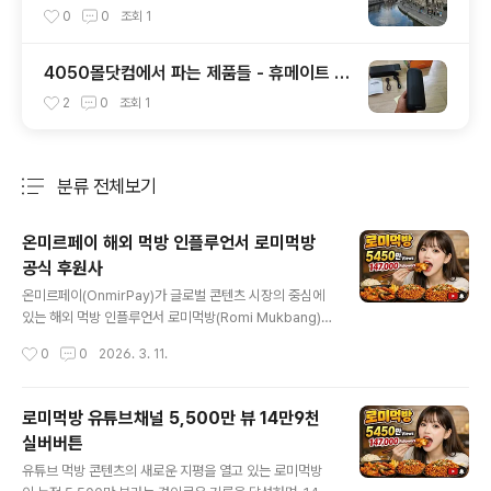
0
0
조회
1
4050몰닷컴에서 파는 제품들 - 휴메이트 목
어깨안마기, 블루투스 스피커, 황토족욕기
2
0
조회
1
분류 전체보기
주요 글 목록
온미르페이 해외 먹방 인플루언서 로미먹방
공식 후원사
글 내용
온미르페이(OnmirPay)가 글로벌 콘텐츠 시장의 중심에
있는 해외 먹방 인플루언서 로미먹방(Romi Mukbang)의
공식 후원사로서 제공하는 전략적 가치와 비전을 정리해
작성시간
0
0
2026. 3. 11.
드립니다. 2026년 기준, 인플루언서와 글로벌 팬덤을 잇
는 가장 신뢰할 수 있는 결제 파트너로서의 역할을 강조합
니다. 1. 글로벌 후원 생태계의 혁신: 경계 없는 결제 솔루션
로미먹방 유튜브채널 5,500만 뷰 14만9천
로미먹방의 콘텐츠는 국경을 넘어 전 세계 팬들에게 즐거
실버버튼
움을 선사합니다. 온미르페이는 이러한 글로벌 팬덤이 언
글 내용
어와 국가의 장벽 없이 후원에 참여할 수 있도록 최적화된
유튜브 먹방 콘텐츠의 새로운 지평을 열고 있는 로미먹방