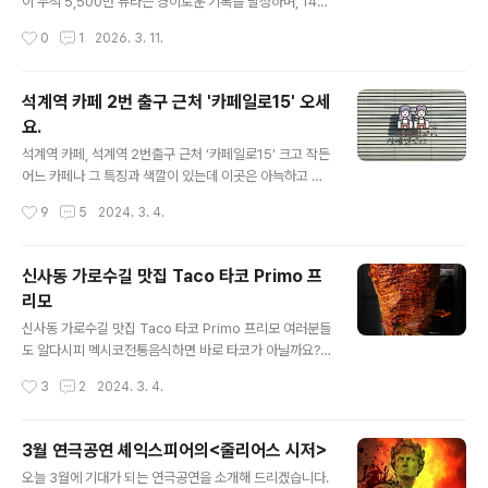
비대면 결제 시스템을 제공합니다. 해외 카드 수기 및 링크
이 누적 5,500만 뷰라는 경이로운 기록을 달성하며, 14만
결제: 복잡한 가입 절차나 전용 앱 설치 없이도 비자(VIS
9천 명의 구독자와 함께 영광스러운 실버버튼을 거머쥐었
작성시간
0
1
2026. 3. 11.
A), 마스터(MasterCard) 등 해외 주요 카드로 즉시 후원
습니다. 이는 단순한 수치를 넘어 한국의 맛과 멋이 세계 시
이 가능합니..
장에서 어떻게 승리하는지를 보여주는 완벽한 성공 모델입
니다. 로미먹방이 단기간에 글로벌 신화의 주인공이 될 수
석계역 카페 2번 출구 근처 '카페일로15' 오세
있었던 비결은 철저히 계산된 6대 핵심 필승 전략에 있습
요.
니다. 글로벌 신화를 완성하는 6대 필승 전략 1. 필승의 전
글 내용
제: 전략적 글로벌 마케팅 설계 로미먹방은 시작 단계부터
석계역 카페, 석계역 2번출구 근처 ‘카페일로15’ 크고 작든
국내 시장의 좁은 울타리에 안주하지 않았습니다. 전 세계
어느 카페나 그 특징과 색깔이 있는데 이곳은 아늑하고 조
시청자를 타깃으로 한 정교한 글로벌 마케팅 전략을 수립
용한 느낌입니다. 입구에서 보면 두 사람은 어떤 관계일까
작성시간
9
5
2024. 3. 4.
하고 공략했기에, 언어와 문화의 장벽을 넘어 폭발적인 조
궁금하기도 합니다. 실례가 되어서 물어보진 않았습니다만
회수를 기록하며 글로벌 브랜드로 ..
어떤 관계가 있겠죠..^^ 작다라는 표현보다 소박하다는 표
현이 더 어울릴 것 같습니다. 괜히 말이라도 한 번 건네보고
신사동 가로수길 맛집 Taco 타코 Primo 프
싶은 느낌이 들 정도로 친절하십니다. 전반적으로 입구부
리모
터 내부인테리어까지 차분하고 소박하고 부드러운 느낌을
글 내용
받았습니다. 저 같이 성격이 급한 사람에게 차분함이라는
신사동 가로수길 맛집 Taco 타코 Primo 프리모 여러분들
무게감을 느끼게 해주는 효과가 있기도 합니다. 너무 감사
도 알다시피 멕시코전통음식하면 바로 타코가 아닐까요?
할 따름이죠. ㅎㅎ 이곳의 특징은 2가지인데 하나는 마들
3월에 정식으로 문을 열어 타코매니아들에게 인기를 독차
작성시간
3
2
2024. 3. 4.
렌, 하나는 수제청입니다. 그냥 드셔보시는 게 가장 현명한
지하고 있습니다. 곧 신사동 가로수길 맛집으로 알려질 거
방법입니다. 아무리 글로 적어봐..
라 확신하고 있는 것이 반응과 호응이 뜨겁기 때문입니다.
강남 신사역 8번 출구에서 500여 미터 거리에 있어 걸어
3월 연극공연 셰익스피어의<줄리어스 시저>
서 찾아가는 것이 매우 쉽습니다. 가게 이름은 프리모입니
글 내용
오늘 3월에 기대가 되는 연극공연을 소개해 드리겠습니다.
다. 영어의 Prime처럼 Primo는 단어뜻 그대로 최고라는