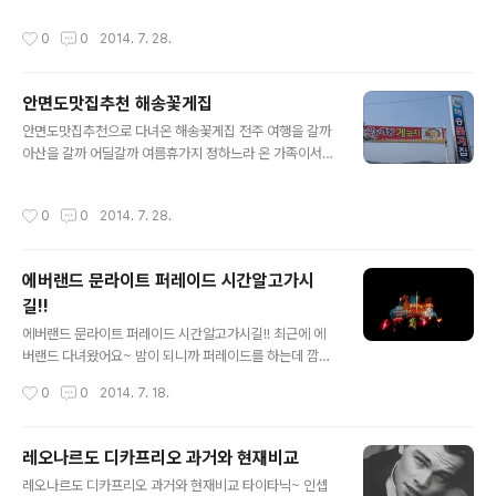
이 막 돌았어요ㅠㅠ 서로 나눠먹었는데 솔직히 저는 제 김
이 괜찮으시더라구요ㅋㅋㅋ 그래서 상담도받고 학원 시설
작성시간
0
0
2014. 7. 28.
치찌개가 제일 맛있었던것같아요ㅎㅎ 묵은지가 맛있어서
도 좀 보려고 다녀왔네요~ 역바로앞에 있어서 찾기 굉장히
그런지 진짜..
쉬워요ㅋㅋ 건물도 크고...길치인 저도 금방 찾을수있었네
요^^ 요새 면접비중이 늘어나면서 스피치학원을 찾는사람
안면도맛집추천 해송꽃게집
들이 많아지고있는데요 '임찬수식 스피치'는 부산스피치학
글 내용
원중에 가장 유명한 곳이라고 하더라구요 저도 워낙 말하
안면도맛집추천으로 다녀온 해송꽃게집 전주 여행을 갈까
는데 자신감이 없고 면접 준비 혼자 할 자신이 없어서 학원
아산을 갈까 어딜갈까 여름휴가지 정하느라 온 가족이서
을 알아보게 된 거거든요 혹시 찾아가실분들을 위해 지도
입씨름을 하다가 결국 들리게 된 태안여행~ 1박2일로 간
첨부했어요^^ 임찬수식 스피치학원은 "말하는 법을 잘 가
단하게 가족끼리 다녀왔는데요 오랜만에 가족들과 모여서
작성시간
0
0
2014. 7. 28.
르쳐준다" 보다는 나의의견을 잘 피력할수있는 잠재능력을
이야기도 나누고 같이 여행도 가니까 너무 좋더라구요^^
이끌어주는게 ..
특히 엄마 아빠랑은 여행을 정말 오랜만에 다녀온 것 같네
요ㅎㅎ 숙소 예약하구 차를 끌고 안면도 아침에 도착했는
에버랜드 문라이트 퍼레이드 시간알고가시
데요 시장도 들리고 박물관 들렸다가 코스 짜놓은 대로 이
길!!
곳저곳 들렸지요ㅎㅎ 점심으로는 안면도맛집추천 받은 해
글 내용
송꽃게집에서 먹었는데 여름이라서 해산물 피하려고 했는
에버랜드 문라이트 퍼레이드 시간알고가시길!! 최근에 에
데 안면도가 바닷가인지라 온김에 먹자해서 먹었어요 다행
버랜드 다녀왔어요~ 밤이 되니까 퍼레이드를 하는데 깜깜
히도 저나 부모님 모두 간장게장에 게국지까지 맛나게 먹
한데서 보는 아름다운 조명 퍼레이드가 정말 인상깊었답니
작성시간
0
0
2014. 7. 18.
고 온 것 같습니다^~^ 차를 타고 한 20분? 운전하니까 나
다~ 어렸을 때 봤던 퍼레이드가 떠올라서 그런가 추억에
오더..
흠뻑 젖었던 것 같습니다~! 퍼레이드 시간은 8시 20분이
랍니다 시작하기 10분전 20분전에 명당자리를 잡아놓는
레오나르도 디카프리오 과거와 현재비교
것! 기본이겠죠~? 집에 돌아가는 길에 찍은 관람차 사진...
글 내용
레오나르도 디카프리오 과거와 현재비교 타이타닉~ 인셉
진짜 꿈의 나라 에버랜드라는게 맞는 것 같아요. 그날하루