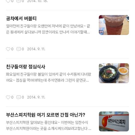
0
0
2014. 10. 16.
저도 크레이크 케이크 찬성!! 오빠들이 오고 다같이..
보다가 이번기회에 좋은 스피커 하나 장만했어요! 바로 아
이담테크 블루투스 스피커에요!!! 사실 친구집에 놀러갔다
가 친구가 사용하는거보고 너무 이뻐서 하나 가지고 싶어
공차에서 버블티
서 눈여겨 봤던 스피커에요ㅎㅎ 배송오자마자 뜯어본 모습
글 내용
이에요! 기능이 굉장히 많아요!! 마이크로 SD카드를 꽂아
얼마전에 친구들이랑 오랜만에 저녁에 같이 만났어요~ 같
자체 음악재생도 가능하고 핸즈프리 기능이 있어서 음악을
은 동네에서 살다보니까 잠깐이라도 만나서 이야기할때가
듣다가 전화가 오면 바로 통화할 수 있어요! 이뿐만 아니라
많았었는데 개강하고나니까 그것도 힘들어지더라구요ㅠㅠ
방수까지 가능하니 실용성 최고! 이렇게 기능이 많은 스피
거기다 한 친구는 공부를 하고 있기 때문에 얼굴을 보기 하
작성시간
0
0
2014. 9. 11.
커는 처음 쓰는거라 엄청 행복해요ㅎㅎ NFC 기..
늘에 별따기에요ㅠㅠ 그러다가 이번 저녁에 다같이 시간한
번 맞춰서 저녁에 동네에서 만났어요~ 저녁은 동네에서 자
주가는 음식점에가서 먹고 카페를 어디갈가 하다가 동네에
친구들이랑 점심식사
새로 공차가 생겨서 거기로 갔어요! 뭘 먹을까 고민하는데
글 내용
공차를 자주가는 친구가 오레오 초콜릿 스무디가 맛있다길
화요일에 친구들이랑 볼일이 있어서 같이 수서동에 다녀왔
래 다른친구들은 다같이 그걸로 시켰어요 저도 같이 시킬
어요~ 점심을 먹어야하는데 추석연휴라 그런지 문연곳이
까하다가 평소에 녹차를 좋아하기때문에 한참 고민하다가
거의 없더라구요ㅠㅠ 여기저기 열심히 찾아다니다가 어떤
요거트 그린티로 시켰어요 근데 나오자마자 멘붕에 빠졌어
건물 지하에 음식점들이 많이 있더라구요 거기가서 구석구
작성시간
0
0
2014. 9. 11.
요.. 저는 그린티 프라프치노 같은걸 생각했는데 전혀 다르
석 돌아다니다 보니까 문 연 곳을 발견했어요! 전주집이라
더..
는 한식집이였는데 밥이 너무 많고 싶었던 저랑 친구들은
바로 들어갔어요ㅋㅋ 추석연휴인데 문연곳이 별로 없다보
부산스피치학원 여기 모르면 간첩 아닌가?
니까 이 식당에 사람들이 굉장히 많더라구요~ 제 친구들은
글 내용
비빔밥이랑 뚝배기불고기를 시키고 저는 엄청나게 사랑하
부산스피치학원 알아보는 중인데요~ 이번에는 임찬수식
는 묵은지 김치찌개를 시켰어요! 이야기하면서 기다리다
부산스피치학원이라는 곳을 소개시켜드려보려고합닌다 원
보니까 음식들이 나왔어요~ 냄새만 맡아도 맛있어서 군침
장님이 라디오진행하시는걸 들은적이있는데 확실히 입담