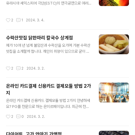
유라시아 셰익스피어 극단(ESTC)의 연극공연으로 여러분
의미겠죠. 그 의미만큼 맛도 단연 최고라 할 수 있다고 자부
께서 기대하셔도 될만큼 열심히 노력해서 준비했습니다.
합니다. 오픈한 지 얼마되지 않았음에도 많은 분들이 다녀
어느듯 입춘 우수가 지나고 양지바른 곳에는 봄꽃이 새싹
가셨고, 맛에 대해 좋은 평가를 해주셨습니다. 더 없이 기쁜
작성시간
2
1
2024. 3. 4.
을 밀어올리고 있습니다. 1. 극단창단 22주년 기념 무대 2
일입니다. 앞으로 최고의 타코맛집이 되길 바라겠습니다.
002년 창단 공연부터 연속해서 10년 이상 국내초연작 공
신사동 가로수길 맛집 '프..
연들만 15편 정도를 공연해왔던 ESTC가 2024년 3월 7
수락산맛집 닭한마리 칼국수 상계점
일 목요일부터 3월 17일 일요일까지 셰익스피어의를 극단
글 내용
창단 22주년 새봄 시즌을 맞아 대학로 부근 (혜화역 4번출
제가 10여 년 넘게 불암산과 수락산을 오가며 가본 수락산
구 혜화로타리 근처) 서울 종로구 창경궁로 254 에 위치하
맛집을 소개할까 합니다. 개인의 취향이 있으므로 굳이 맛
여 접근이 쉽고 기다리는 관객을 위한 극장 로비 등 비교적
의 느낌을 특별하게 강조하기 보다는 느끼는 그대로 적어
시설이 좋은 극장 한성아트홀2관에서 올리게 되었습니다
볼까 합니다. 상계역에서 내리든 당고개역에서 내리든 불
작성시간
2
2
2024. 3. 2.
로마비극을 다룬 3편의 시..
암산과 맞닿아 있는 수락산은 어느 곳으로 가도 등산이 가
능합니다. 불암산을 갈 때에는 주로 상계역, 수락산을 갈 때
에는 주로 당고개역을 이용합니다. 가끔 종주를 할 때에는
온라인 카드결제 신용카드 결제모듈 방법 2가
상계역에서 불암산을 지나 수락산에 올라 수락산역 방향이
지
나 회룡역, 민락동, 당고개역을 정해서 내려오곤 합니다. 등
글 내용
산을 갈 때마다 산 위에서 먹기보다는 내려와서 식사를 하
온라인 카드결제 신용카드 결제모듈 방법 2가지 안녕하세
는 것이 습관처럼 되어 있어 정상에 오르면 사진을 몇 장 찍
요? PG를 전문으로 하는 온미르페이입니다. 최근에 전화
고 바로 내려옵니다. 지난 번에 수락산 정상을 찍고 도정봉
를 많이 받는 것 중에 한 가지는 온라인카드결제입니다. 사
작성시간
2
0
2024. 3. 2.
을 지나 원점으로 회귀하여 당고개쪽으..
실 아주 간단하게 말씀을 드리면 결제모듈을 드리면 바로
해결이 됩니다. 결제모듈이란 것은 온라인 상에서 결제를
하게 되면 정산처리, 수수료, 입금, 송금 등 다양한 내용이
다이어트, 고가 안마기 가맹점