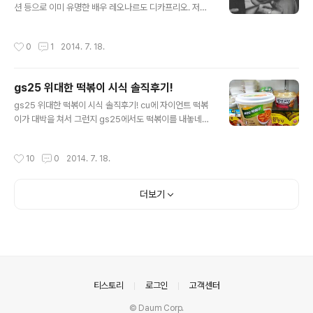
션 등으로 이미 유명한 배우 레오나르도 디카프리오. 저도
는 정말 너무너무 행복했던 하루였답니다.
어렸을 때 타이타닉을 보면서 잘생긴 디카프리오가 너무
좋았는데요. 잘생김과 연기력을 모두 갖춘 배우 레오나르
작성시간
0
1
2014. 7. 18.
도 디카프리오가 진짜 너무너무 좋았답니다. 디카프리오는
1974년 생으로 올해 41세 (만 39세) 라고 합니다. 생각해
보면 좀 빨리 늙은것 같아요.. 흑흑 ㅠㅠㅠㅠㅠㅠㅠㅠㅠㅠ
gs25 위대한 떡볶이 시식 솔직후기!
ㅠ 타이타닉에서의 디카프리오의 모습은 정말 최고였던 것
글 내용
같습니다! 이랬던 그가............ ▼ 또륵... 저번에 셔터아일
gs25 위대한 떡볶이 시식 솔직후기! cu에 자이언트 떡볶
랜드를 볼때 전에 비해 좀...좀.. 못생겨진 디카프리오를 보
이가 대박을 쳐서 그런지 gs25에서도 떡볶이를 내놓네요
면서 실망감 보다는 잘생김에 살짝 가려졌던 연기력이 다
~ 이번 신상(??) 이라고 하는데 제가 한번 먹어보았습니다.
시보이더라구요 셔터아일랜드에서 표현한 정신병원안에서
가격은 2000원! 사면 무슨 치즈도 같이 세일해서 팔던데
작성시간
10
0
2014. 7. 18.
의 모습이 너무 인상적이였어..
아주 괜찮은 것 같습니다~ 떡볶이 혼자 먹으면 심심하거든
요~~ 디자인은 cu의 자이언트 떡볶이가 더 괜찮은 것 같
아요 ㅋㅋㅋ 생김새는 그럭저럭입니다~ 제법? 나름? 묵직
더보기
한게 뭔가 느낌이 좋았어요ㅋㅋㅋㅋ 만드는 법은 엄청나게
간단합니다~ 안에 떡넣고 양념소스 넣고 전자레인지에 2
분 30초 돌리면 끝~~~~~ 열심히 돌리고 있습니다 떡이
덜 익거나 그런게 없어서 좋았던 것 같아요 포크도 같이 들
어있는데 편리하고 좋았습니다~! 맛있어서 먹다가 찍었네
요 허허헠ㅋㅋㅋㅋㅋㅋ 떡은 생..
의안내
티스토리
로그인
고객센터
© Daum Corp.