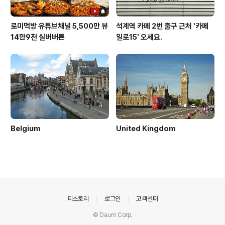
로미먹방 유튜브채널 5,500만 뷰
석계역 카페 2번 출구 근처 '카페
14만9천 실버버튼
일로15' 오세요.
Belgium
United Kingdom
의안내
티스토리
로그인
고객센터
© Daum Corp.