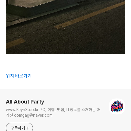
위치 바로가기
로그 정보
All About Party
www.KeynX.co.kr PG, 여행, 맛집, IT정보를 소개하는 매
거진 comgag@naver.com
구독하기