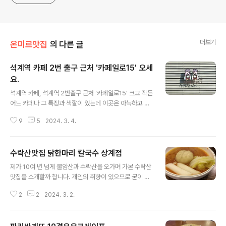
더보기
온미르맛집
의 다른 글
석계역 카페 2번 출구 근처 '카페일로15' 오세
요.
글 내용
석계역 카페, 석계역 2번출구 근처 ‘카페일로15’ 크고 작든
어느 카페나 그 특징과 색깔이 있는데 이곳은 아늑하고 조
용한 느낌입니다. 입구에서 보면 두 사람은 어떤 관계일까
9
5
2024. 3. 4.
궁금하기도 합니다. 실례가 되어서 물어보진 않았습니다만
어떤 관계가 있겠죠..^^ 작다라는 표현보다 소박하다는 표
현이 더 어울릴 것 같습니다. 괜히 말이라도 한 번 건네보고
수락산맛집 닭한마리 칼국수 상계점
싶은 느낌이 들 정도로 친절하십니다. 전반적으로 입구부
글 내용
터 내부인테리어까지 차분하고 소박하고 부드러운 느낌을
제가 10여 년 넘게 불암산과 수락산을 오가며 가본 수락산
받았습니다. 저 같이 성격이 급한 사람에게 차분함이라는
맛집을 소개할까 합니다. 개인의 취향이 있으므로 굳이 맛
무게감을 느끼게 해주는 효과가 있기도 합니다. 너무 감사
의 느낌을 특별하게 강조하기 보다는 느끼는 그대로 적어
할 따름이죠. ㅎㅎ 이곳의 특징은 2가지인데 하나는 마들
2
2
2024. 3. 2.
볼까 합니다. 상계역에서 내리든 당고개역에서 내리든 불
렌, 하나는 수제청입니다. 그냥 드셔보시는 게 가장 현명한
암산과 맞닿아 있는 수락산은 어느 곳으로 가도 등산이 가
방법입니다. 아무리 글로 적어봐..
능합니다. 불암산을 갈 때에는 주로 상계역, 수락산을 갈 때