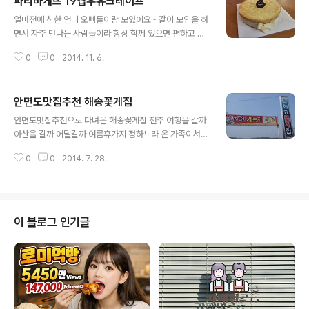
파리바게뜨 19겹우유크레이프
에는 주로 당고개역을 이용합니다. 가끔 종주를 할 때에는
글 내용
상계역에서 불암산을 지나 수락산에 올라 수락산역 방향이
얼마전에 친한 언니 오빠들이랑 모였어요~ 같이 모임을 하
나 회룡역, 민락동, 당고개역을 정해서 내려오곤 합니다. 등
면서 자주 만나는 사람들이라 항상 함께 있으면 편하고 재
산을 갈 때마다 산 위에서 먹기보다는 내려와서 식사를 하
미있어요! 이 날은 군대를 제대한 오빠도 함께 했기 때문에
는 것이 습관처럼 되어 있어 정상에 오르면 사진을 몇 장 찍
0
0
2014. 11. 6.
저희들끼리 깜짝 서프라이즈로 케이크도 준비했어요ㅎㅎ
고 바로 내려옵니다. 지난 번에 수락산 정상을 찍고 도정봉
오빠들끼리 잠시 자리를 비운사이에 언니들이랑 먼저 점심
을 지나 원점으로 회귀하여 당고개쪽으..
식사할 장소로 간다고 이야기하고 케이크를 사러 파리바케
안면도맛집추천 해송꽃게집
뜨로 갔어요! 맛있는 케이크가 굉장히 많아서 뭘 고를까 고
글 내용
민하고 있었는데.. 같이 간 언니 한명이 새로 나온거 같다면
안면도맛집추천으로 다녀온 해송꽃게집 전주 여행을 갈까
서 크레이프 케이크 어떠냐고 하더라구요 요즘 인터넷 보
아산을 갈까 어딜갈까 여름휴가지 정하느라 온 가족이서
면 크레이크 케이크 많이 만들어 먹는거 같던데 저는 실제
입씨름을 하다가 결국 들리게 된 태안여행~ 1박2일로 간
로는 처음봐서 신기했어요! 생긴것도 몽글몽글한게 진짜
0
0
2014. 7. 28.
단하게 가족끼리 다녀왔는데요 오랜만에 가족들과 모여서
부드러워보여요~ 먹어 본 언니들은 맛있다고 좋아하길래
이야기도 나누고 같이 여행도 가니까 너무 좋더라구요^^
저도 크레이크 케이크 찬성!! 오빠들이 오고 다같이..
특히 엄마 아빠랑은 여행을 정말 오랜만에 다녀온 것 같네
요ㅎㅎ 숙소 예약하구 차를 끌고 안면도 아침에 도착했는
데요 시장도 들리고 박물관 들렸다가 코스 짜놓은 대로 이
이 블로그 인기글
곳저곳 들렸지요ㅎㅎ 점심으로는 안면도맛집추천 받은 해
송꽃게집에서 먹었는데 여름이라서 해산물 피하려고 했는
데 안면도가 바닷가인지라 온김에 먹자해서 먹었어요 다행
히도 저나 부모님 모두 간장게장에 게국지까지 맛나게 먹
고 온 것 같습니다^~^ 차를 타고 한 20분? 운전하니까 나
오더..