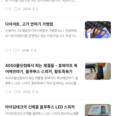
비대면 결제 시스템을 제공합니다. 해외 카드 수기 및 링크
요? PG를 전문으로 하는 온미르페이입니다. 최근에 전화
결제: 복잡한 가입 절차나 전용 앱 설치 없이도 비자(VIS
를 많이 받는 것 중에 한 가지는 온라인카드결제입니다. 사
작성시간
2
0
2024. 3. 2.
A), 마스터(MasterCard) 등 해외 주요 카드로 즉시 후원
실 아주 간단하게 말씀을 드리면 결제모듈을 드리면 바로
이 가능합니..
해결이 됩니다. 결제모듈이란 것은 온라인 상에서 결제를
하게 되면 정산처리, 수수료, 입금, 송금 등 다양한 내용이
다이어트, 고가 안마기 가맹점
담긴 화일형태입니다. 프로그래머가 보통 2~3시간 안에
글 내용
신용카드 36개월 장기무이자할부 가맹점 No.1 안녕하세
처리할 수 있는 문제로 디자이너에 의해 실제로 구동하는
요? 온미르페이를 운영하고 있는 이성구입니다. 작년 10월
랜딩페이지를 제작한 뒤에 이뤄지는 과정입니다. 분야에
에 36개월 장기무이자할부 서비스가 시작되면서 업계에서
상관없이 홈페이지나 쇼핑몰 페이지를 준비하셔서 연락 주
반응이 상당히 좋았고, 지금도 그 여파는 수구러들지 않고
시면 바로 해결해 드리겠습니다. 1. 결제할 페이지 제작요
작성시간
1
1
2018. 7. 3.
있습니다. 국내외 여행사, 고가의 제품판매, 다이어트제품,
건 결제를 하실 페이지를 제작하시고 그 안에 결제할 상품
고가 안마기, 유사투자자문 등 이루 헤아리기 힘들 만큼 각
이미지와 금액만 있으면 됩니다. 상품은 1개..
분야에서 문의가 많습니다. 과거 12개월, 24개월 시장에
4050몰닷컴에서 파는 제품들 - 휴메이트 목
서 진일보하여 36개월 시장으로 진입하여 기업의 매출에
어깨안마기, 블루투스 스피커, 황토족욕기
보탬이 되는 솔루션이라는 것을 반증하는 사례입니다. 따
글 내용
라서, 각 분야의 업계를 선도하는 기업들은 이 서비스를 선
4050몰닷컴에서 파는 제품들 휴메이트 목어깨안마기, 블
택해야 한다고 과감하게 말씀드리고 싶습니다. 현재 자전
루투스 LED 스피커, 황토족욕기 저희 집에서는 4050몰
거를 취급하는 바이크 분야 생명공학에서 줄기세포 분야
닷컴을 자주 이용하는데요 실생활에서 필요한 물건들이 굉
작성시간
2
0
2014. 11. 6.
건강 위주의 다이어트 식품 고가의 가구..
장히 많아요 다른곳보다 저렴한 가격에 품질도 좋아서 자
주 찾게 되는것같아요 최근에 산 제품으로는 블루투스 스
피커가 있습니다! 4050몰닷컴에서 발견하자마자 마음을
아이담테크의 신제품 블루투스 LED 스피커
빼앗겼어요~ 생긴것부터 깔끔하니 맘에 드는데 LED 스피
글 내용
아이담테크의 신제품 블루투스 LED 스피커 평소에 노래를
커로 노래를 틀면 불빛이 켜지는데 그것도 랜덤으로 막 나