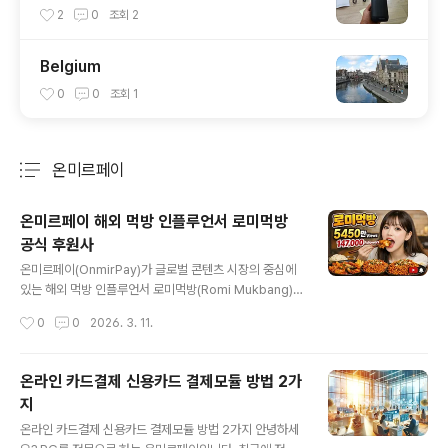
어깨안마기, 블루투스 스피커, 황토족욕기
2
0
조회
2
Belgium
0
0
조회
1
온미르페이
분류 전체보기
주요 글 목록
온미르페이 해외 먹방 인플루언서 로미먹방
공식 후원사
글 내용
온미르페이(OnmirPay)가 글로벌 콘텐츠 시장의 중심에
있는 해외 먹방 인플루언서 로미먹방(Romi Mukbang)의
공식 후원사로서 제공하는 전략적 가치와 비전을 정리해
작성시간
0
0
2026. 3. 11.
드립니다. 2026년 기준, 인플루언서와 글로벌 팬덤을 잇
는 가장 신뢰할 수 있는 결제 파트너로서의 역할을 강조합
니다. 1. 글로벌 후원 생태계의 혁신: 경계 없는 결제 솔루션
온라인 카드결제 신용카드 결제모듈 방법 2가
로미먹방의 콘텐츠는 국경을 넘어 전 세계 팬들에게 즐거
지
움을 선사합니다. 온미르페이는 이러한 글로벌 팬덤이 언
글 내용
어와 국가의 장벽 없이 후원에 참여할 수 있도록 최적화된
온라인 카드결제 신용카드 결제모듈 방법 2가지 안녕하세