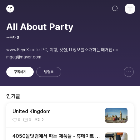
검색하기
티스토리
All About Party
구독자
0
www.KeynX.co.kr PG, 여행, 맛집, IT정보를 소개하는 매거진 co
mgag@naver.com
구독하기
방명록
신고하기 레이어
열기
인기글
United Kingdom
0
0
조회
2
4050몰닷컴에서 파는 제품들 - 휴메이트 목